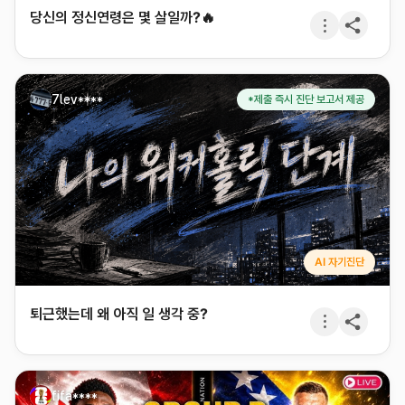
당신의 정신연령은 몇 살일까?🔥
7lev****
*제출 즉시 진단 보고서 제공
AI 자기진단
퇴근했는데 왜 아직 일 생각 중?
fifa****