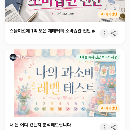
AI 자기진단
스물여섯에 1억 모은 재테커의 소비습관 진단🔥
7lev****
*제출 즉시 진단 보고서 제공
AI 자기진단
내 돈 어디 갔는지 분석해드립니다