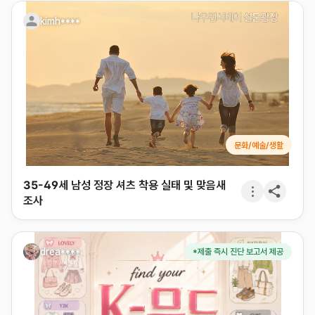
3
kimh****
4
문화/예술/생활
35-49세 남성 정장 셔츠 착용 실태 및 맞음새
조사
drea****
*제출 즉시 진단 보고서 제공