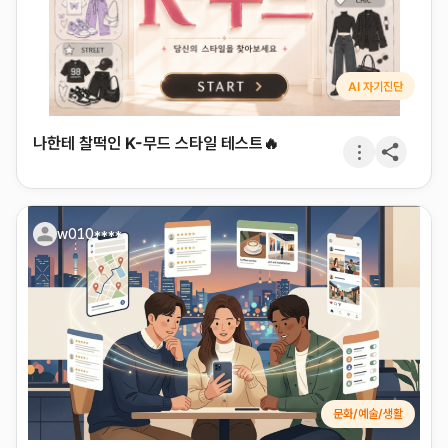
AI 자기진단
나한테 찰떡인 K-무드 스타일 테스트🔥
w010****
문화/예술/생활