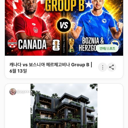
연예/스포츠
캐나다 vs 보스니아 헤르체고비나 Group B |
6월 13일
drea****