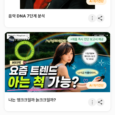
AI 자기진단
음악 DNA 7단계 분석
7lev****
*제출 즉시 진단 보고서 제공
AI 자기진단
나는 영크크일까 늙크크일까?