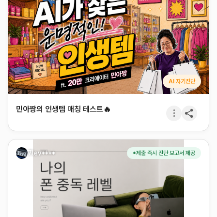
AI 자기진단
민아짱의 인생템 매칭 테스트🔥
7lev****
*제출 즉시 진단 보고서 제공