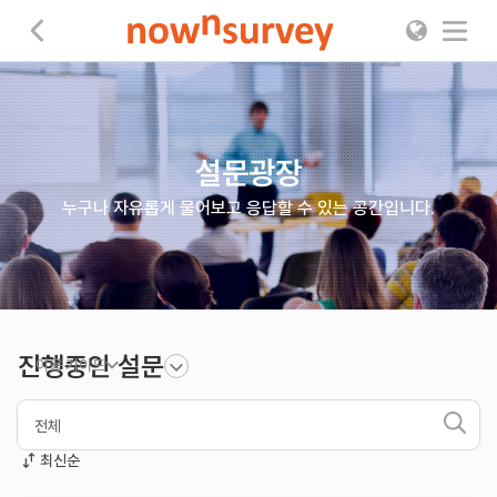
나우앤서베이
설문광장
누구나 자유롭게 물어보고 응답할 수 있는 공간입니다.
진행중인 설문
이용 가이드
1
최신순
2