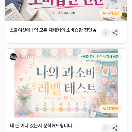
AI 자기진단
스물여섯에 1억 모은 재테커의 소비습관 진단🔥
7lev****
*제출 즉시 진단 보고서 제공
AI 자기진단
내 돈 어디 갔는지 분석해드립니다