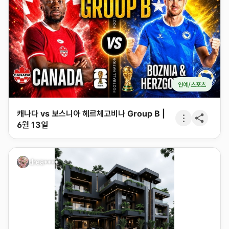
연예/스포츠
캐나다 vs 보스니아 헤르체고비나 Group B |
6월 13일
drea****