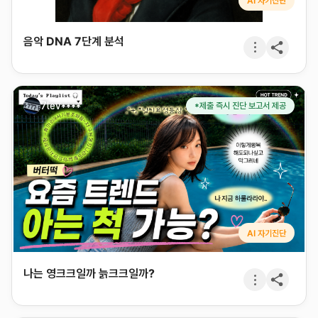
AI 자기진단
음악 DNA 7단계 분석
7lev****
*제출 즉시 진단 보고서 제공
AI 자기진단
나는 영크크일까 늙크크일까?