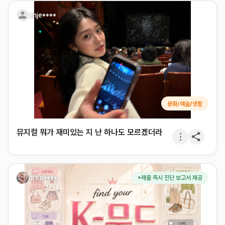
3
anje****
4
문화/예술/생활
뮤지컬 뭐가 재미있는 지 난 하나도 모르겠더라
drea****
*제출 즉시 진단 보고서 제공