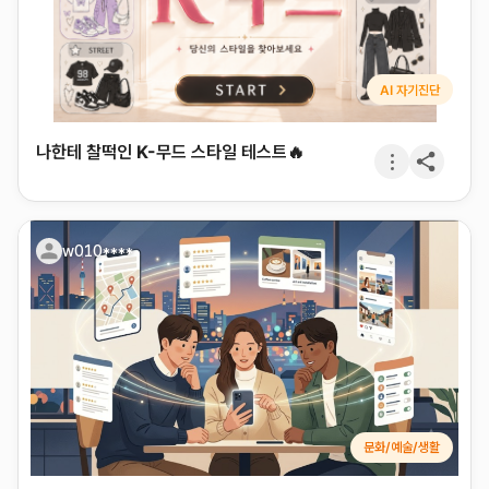
AI 자기진단
나한테 찰떡인 K-무드 스타일 테스트🔥
w010****
문화/예술/생활