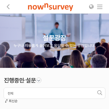
나우앤서베이
설문광장
누구나 자유롭게 물어보고 응답할 수 있는 공간입니다.
진행중인 설문
이용 가이드
1
최신순
2