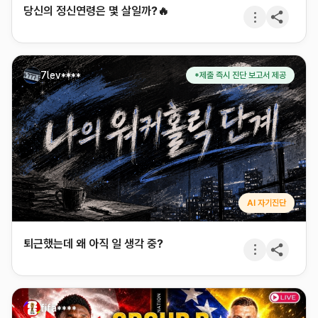
당신의 정신연령은 몇 살일까?🔥
7lev****
*제출 즉시 진단 보고서 제공
AI 자기진단
퇴근했는데 왜 아직 일 생각 중?
fifa****