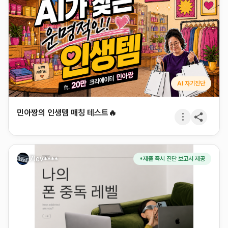
AI 자기진단
민아짱의 인생템 매칭 테스트🔥
7lev****
*제출 즉시 진단 보고서 제공