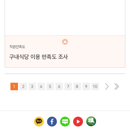
직원만족도
구내식당 이용 만족도 조사
1
2
3
4
5
6
7
8
9
10
>