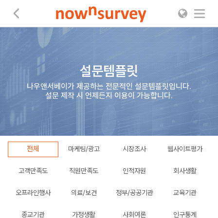
나우앤서베이
설문템플릿
나우앤서베이가 제공하는 전문적인 설문템플릿입니다.
설문 제작 시 언제든지 이용이 가능합니다.
전체
마케팅/광고
시장조사
웹사이트평가
고객만족도
직원만족도
인적자원
회사생활
오프라인행사
의료/보건
정부/공공기관
교육기관
종교기관
가정생활
사회여론
인구통계