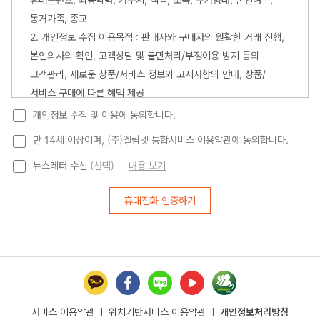
동거가족, 종교
2. 개인정보 수집 이용목적 : 판매자와 구매자의 원활한 거래 진행,
본인의사의 확인, 고객상담 및 불만처리/부정이용 방지 등의
고객관리, 새로운 상품/서비스 정보와 고지사항의 안내, 상품/
서비스 구매에 따른 혜택 제공
3. 수집한 개인정보의 보유 및 이용기간 :
회원 탈퇴 요청 시 90일
개인정보 수집 및 이용에 동의합니다.
까지 보존
합니다. 단, 관계 법령의 규정에 의하여 일정 기간 보존이
만 14세 이상이며, (주)엘림넷 통합서비스 이용약관에 동의합니다.
필요한 경우에는 해당 기간만큼 보관 후 삭제합니다. 그리고
뉴스레터 수신
(선택)
내용 보기
부정가입 방지를 위하여 아이디는 파기하지 않으며, 이메일은 90일
경과후 파기합니다.
휴대전화 인증하기
위 개인정보 제공 동의를 거부할 권리가 있으나, 거부 시 엘림넷
통합 회원가입이 불가능합니다. 그 밖의 내용은 엘림넷
통합서비스의 자체 이용약관 및 개인정보처리방침에 따릅니다.
서비스 이용약관
ㅣ
위치기반서비스 이용약관
ㅣ
개인정보처리방침