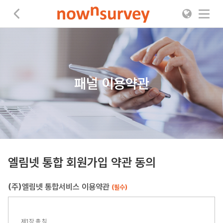
나우앤서베이
패널 이용약관
엘림넷 통합 회원가입 약관 동의
(주)엘림넷 통합서비스 이용약관
(필수)