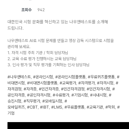
조회수
942
대한민국 시험 문화를 혁신하고 있는 나우앤테스트를 소개해
드립니다.
나우앤테스트 AI로 시험 문제를 만들고 영상 감독 시스템으로 시험을
관리해 보세요.
1. 자격 시험 주최 기관 / 학회 담당자님
2. 교육 수료 평가 진행하시는 교육 담당자님
3. 인사 평가 및 직무 평가를 기획하는 인사 담당자님
#나우앤테스트
,
#온라인시험
,
#온라인시험플랫폼
,
#무료퀴즈플랫폼
,
#
비대면시험
,
#비대면시험플랫폼
,
#교육평가
,
#자격평가
,
#자격시험
,
#
자격검정
,
#자격증
,
#민간자격증
,
#민간자격검정
,
#민간자격시험
,
#
공인자격증
,
#공인자격시험
,
#수료평가
,
#기업시험
,
#사내시험
,
#
승진시험
,
#직무평가
,
#모바일시험
,
#
모바일퀴즈
,
#CBT
,
#IBT
,
#LMS
,
#무료플랫폼
,
#교육기관
,
#학회
,
#
기업