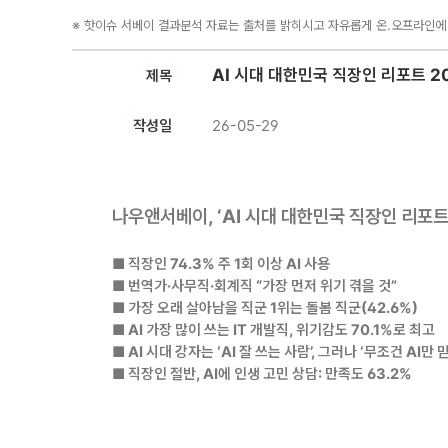
※ 핫이슈 서베이 결과분석 자료는 출처를 밝히시고 자유롭게 온.오프라인에
AI 시대 대한민국 직장인 리포트 2
제목
작성일
26-05-29
나우앤서베이
, ‘AI
시대 대한민국 직장인 리포
■
직장인
74.3%
주
1
회 이상
AI
사용
■
번역가
·
사무직
·
회계직
“
가장 먼저 위기 겪을 것
”
■
가장 오래 살아남을 직군
1
위는 돌봄 직군
(42.6%)
■ AI
가장 많이 쓰는
IT
개발직
,
위기감도
70.1%
로 최고
■ AI
시대 강자는
‘AI
잘 쓰는 사람
’,
그러나
‘
무조건
AI
만 
■
직장인 절반
, AI
에 인생 고민 상담
:
만족도
63.2%