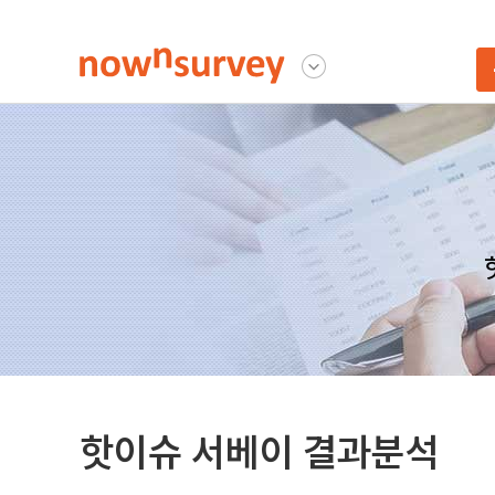
나우앤서베이
다른사이트 보기
핫이슈 서베이 결과분석