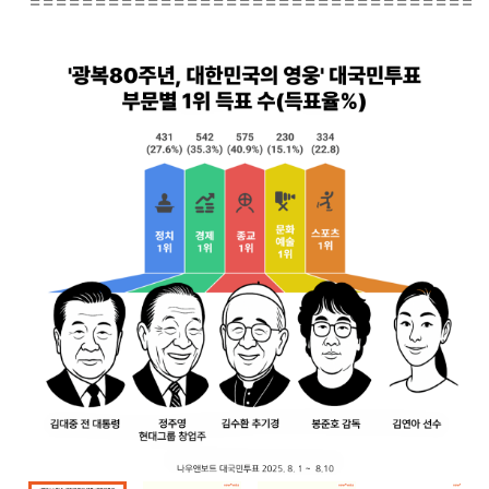
===================================